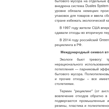
бытового мусора на отдельные ф
внедрена система Duales System
уровне обязала немецких прои
упаковок для товаров и ввела сб
стране избежать экологической к
В 1997 году жители США впер
сдавали отходы во вторичную пе
В 2014 году российский Gree
рециклинга в РФ.
Международный символ вто
Экологи бьют тревогу: 
нерационального использования
потепления — парниковый эффек
бытового мусора. Полиэтиленовы
и прочие отходы – все имеет
столетиями.
Термин "рециклинг" (от анг
вовлечение отходов обратно в 
подвергаются промышленные и
резины, пластика и полиэтилено