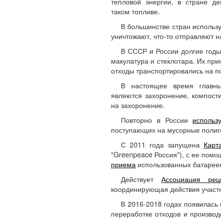
тепловой энергии, в стране де
таком топливе.
В большинстве стран использ
уничтожают, что-то отправляют н
В СССР и России долгие го
макулатура и стеклотара. Их при
отходы транспортировались на п
В настоящее время главны
являются захоронение, компост
на захоронение.
Повторно в России
использ
поступающих на мусорные полиго
С 2011 года запущена
Карт
"Greenpeace Россия"), с ее пом
приема
использованных батареек,
Действует
Ассоциация рец
координирующая действия участн
В 2016-2018 годах появилась
переработке отходов и производ