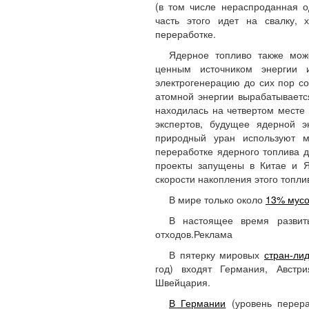
(в том числе нераспроданная о
часть этого идет на свалку, 
переработке.
Ядерное топливо также може
ценным источником энергии
электрогенерацию до сих пор с
атомной энергии вырабатываетс
находилась на четвертом месте
экспертов, будущее ядерной э
природный уран используют м
переработке ядерного топлива д
проекты запущены в Китае и 
скорости накопления этого топли
В мире только около
13% мусо
В настоящее время разви
отходов.Реклама
В пятерку мировых
стран-ли
год) входят Германия, Австр
Швейцария.
В Германии
(уровень перера