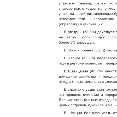
упаковке товаров, целью кот
упаковочных отходов, например,
упаковки, такой как стеклянные б
невозможности – направление 
(обработку) и утилизацию.
В Австрии (53,8%) действует
на свалку. Любой продукт с об
более 5% запрещен.
В Южной Корее (53,7%) частн
В Уэльсе (52,2%) переработ
году в регионе планируют перер
В Швейцарии
(49,7%) действу
домашние хозяйства и предпр
отходы (плата включена в стоимо
В странах с развитыми техно
как правило, сжигание и перер
Япония: строительные отходы пр
целых островов, кухонное и маш
В Швеции большую часть отх