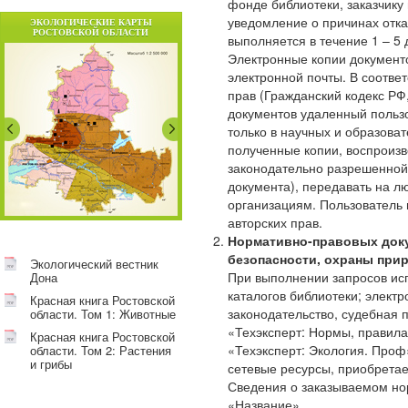
фонде библиотеки, заказчику
уведомление о причинах отка
ЭКОЛОГИЧЕСКИЕ КАРТЫ
РОСТОВСКОЙ ОБЛАСТИ
выполняется в течение 1 – 5 
Электронные копии документ
электронной почты. В соответ
прав (Гражданский кодекс РФ
документов удаленный польз
только в научных и образова
полученные копии, воспроизв
законодательно разрешенной 
документа), передавать на л
организациям. Пользователь 
авторских прав.
Нормативно-правовых доку
безопасности, охраны при
Экологический вестник
При выполнении запросов ис
Дона
каталогов библиотеки; элект
Красная книга Ростовской
законодательство, судебная 
области. Том 1: Животные
«Техэксперт: Нормы, правила,
Красная книга Ростовской
«Техэксперт: Экология. Проф
области. Том 2: Растения
и грибы
сетевые ресурсы, приобретае
Сведения о заказываемом но
«Название».