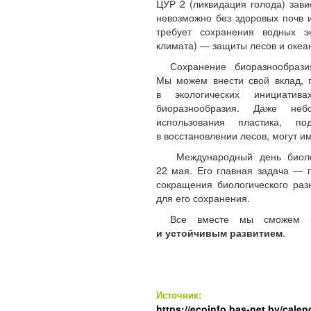
ЦУР 2 (ликвидация голода) завис
невозможно без здоровых почв и
требует сохранения водных 
климата) — защиты лесов и океа
Сохранение биоразнообрази
Мы можем внести свой вклад, п
в экологических инициати
биоразнообразия. Даже неб
использования пластика, п
в восстановлении лесов, могут и
Международный день биолог
22 мая. Его главная задача — 
сокращения биологического раз
для его сохранения.
Все вместе мы сможем 
и устойчивым развитием
.
Источник:
https://ecoinfo.bas-net.by/calend