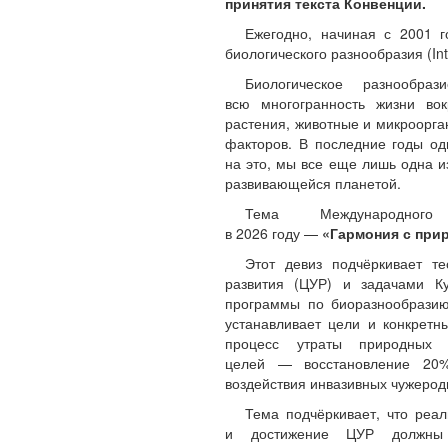
принятия текста Конвенции.
Ежегодно, начиная с 2001 
биологического разнообразия (Inter
Биологическое разнообра
всю многогранность жизни во
растения, животные и микроорга
факторов. В последние годы од
на это, мы все еще лишь одна и
развивающейся планетой.
Тема Международного
в 2026 году —
«Гармония с при
Этот девиз подчёркивает т
развития (ЦУР) и задачами К
программы по биоразнообразию
устанавливает цели и конкретны
процесс утраты природных
целей — восстановление 20%
воздействия инвазивных чужерод
Тема подчёркивает, что реа
и достижение ЦУР должны о