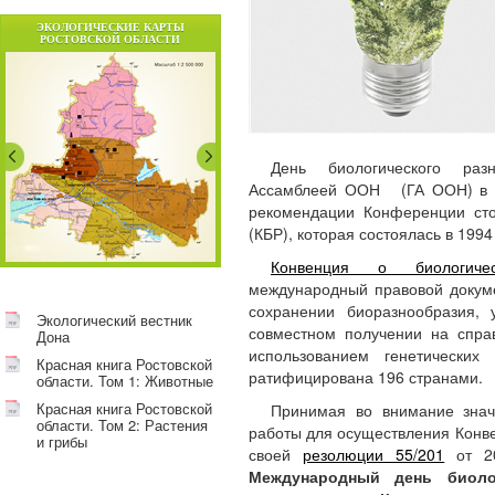
ЭКОЛОГИЧЕСКИЕ КАРТЫ
РОСТОВСКОЙ ОБЛАСТИ
День биологического раз
Ассамблеей ООН (ГА ООН) в 1
рекомендации Конференции сто
(КБР), которая состоялась в 1994
Конвенция о биологичес
международный правовой докуме
сохранении биоразнообразия, 
Экологический вестник
совместном получении на спра
Дона
использованием генетических
Красная книга Ростовской
ратифицирована 196 странами.
области. Том 1: Животные
Красная книга Ростовской
Принимая во внимание значи
области. Том 2: Растения
работы для осуществления Конве
и грибы
своей
резолюции 55/201
от 20
Международный день биоло