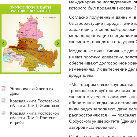
международное
исследование
,
о
которого был проанализирован 3
ЭКОЛОГИЧЕСКИЕ КАРТЫ
РОСТОВСКОЙ ОБЛАСТИ
Согласно полученным данным, 
быстрорастущие породы, такие ка
характеризуются лёгкой древесин
медленнорастущие специализиро
экосистем, находятся под угрозо
Медленные виды, типичные для в
имеют плотную древесину, толст
обеспечивают долгосрочное хран
изменениям. Их вытеснение дела
вредителям.
«Мы говорим о высокоуникальных
Экологический вестник
тропических и субтропических ре
Дона
экосистемы тесно взаимосвязаны
Красная книга Ростовской
аборигенные виды, они оставляю
области. Том 1: Животные
виды редко заполняют, даже есл
Красная книга Ростовской
распространяются», — поясняет
области. Том 2: Растения
Орхусском университете (Дания)
и грибы
авторов исследования.
Особую опасность представляет