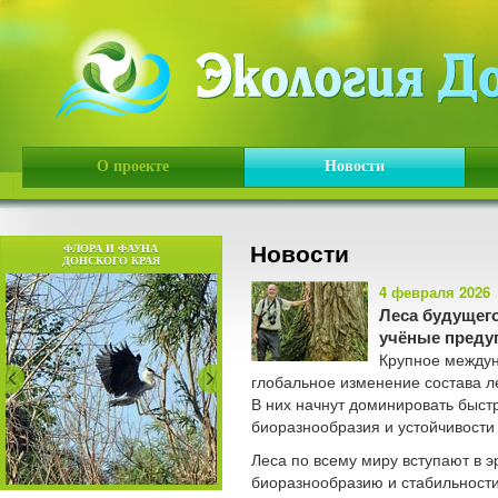
О проекте
Новости
Новости
ФЛОРА И ФАУНА
ДОНСКОГО КРАЯ
4 февраля 2026
Леса будущег
учёные преду
Крупное междун
глобальное изменение состава л
В них начнут доминировать быст
биоразнообразия и устойчивости
Леса по всему миру вступают в э
биоразнообразию и стабильности