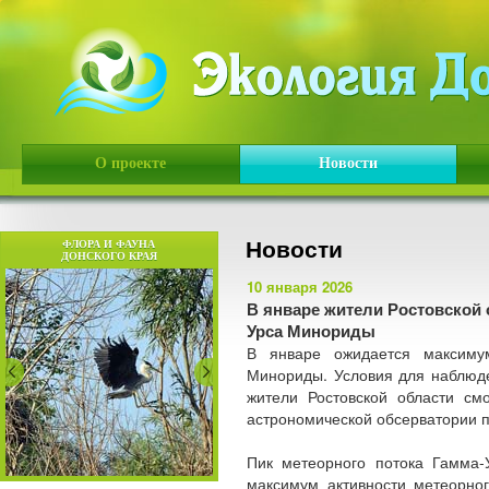
О проекте
Новости
Новости
ФЛОРА И ФАУНА
ДОНСКОГО КРАЯ
10 января 2026
В январе жители Ростовской 
Урса Минориды
В январе ожидается максимум
Минориды. Условия для наблюде
жители Ростовской области смо
астрономической обсерватории п
Пик метеорного потока Гамма-
максимум активности метеорног