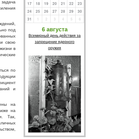
 задача
17
18
19
20
21
22
23
силения
24
25
26
27
28
29
30
31
1
2
3
4
5
6
дений,
6 августа
ьно под
ванных
Всемирный день действия за
ли свою
запрещение ядерного
жизни в
оружия
ические
ться по
дукции
ициент
паний и
ены на
акже на
и. Так,
пличных
ьством,