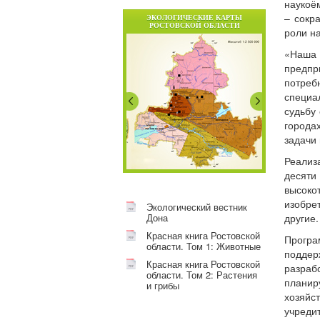
наукоё
– сокр
ЭКОЛОГИЧЕСКИЕ КАРТЫ
РОСТОВСКОЙ ОБЛАСТИ
роли на
«Наша
предпр
потре
специа
судьбу
города
задачи
Реализ
десят
высок
изобре
Экологический вестник
Дона
другие.
Красная книга Ростовской
Прогр
области. Том 1: Животные
поддер
Красная книга Ростовской
разраб
области. Том 2: Растения
планир
и грибы
хозяйс
учреди