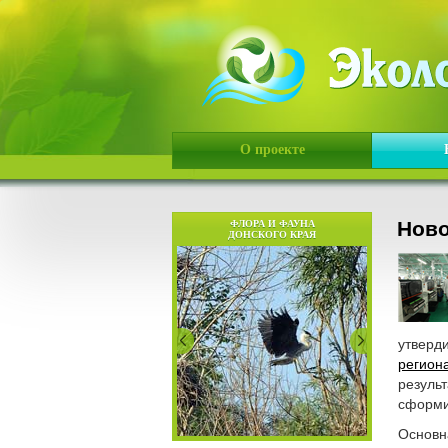
О проекте
Ново
ФЛОРА И ФАУНА
ДОНСКОГО КРАЯ
утвер
регион
резуль
сформи
Основн