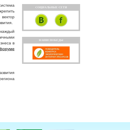
система
СОЦИАЛЬНЫЕ СЕТИ
крепить
 вектор
звития.
 каждый
гичными
НАШИ ПОБЕДЫ
знеса в
форуме
азвития
региона