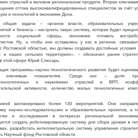
мких отраслей в валовом региональном продукте. Вторая ключевая
ащение оттока высококвалифицированных специалистов за счёт у
уки и технологий в экономике Дона.
 общая задача – органов власти, образовательных учреж
иятий и бизнеса – настроить такую систему, которая будет прицел
бности социальной сферы, экономики готовить востребо
листов. Ну, а чтобы они оставались у нас в регионе, связыва
 с Ростовской областью, мы должны создавать достойные условия 
х и наших сельских территориях», – обозначил ранее стратег
 в этой сфере Юрий Слюсарь.
ация программы научно-технологического развития будет оценива
и ключевым показателям. Среди них – доля про
отехнологичных и наукоёмких отраслей в ВРП, коэфф
тательской активности, количество малых технологичных ком
аммой запланировано более 130 мероприятий. Они направл
жку научно-исследовательских и образовательных проектов, а т
отки и исследования в интересах региональной экономик
уется создать роботизированную систему для сбора урожая в те
твах, разработать интеллектуальную систему управления строител
ть Научный фонд Ростовской области.