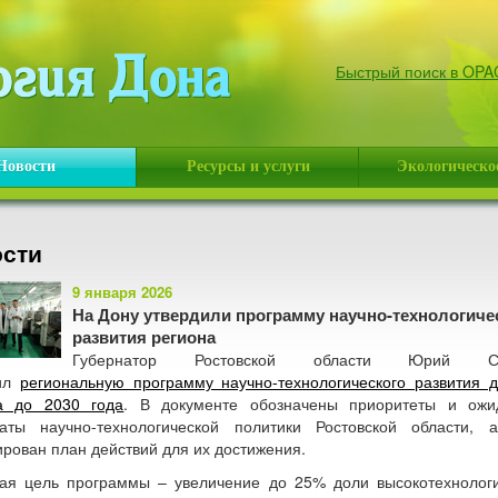
Быстрый поиск в OPA
Новости
Ресурсы и услуги
Экологическое
сти
9 января 2026
На Дону утвердили программу научно-технологиче
развития региона
Губернатор Ростовской области Юрий Сл
дил
региональную программу научно-технологического развития д
а до 2030 года
. В документе обозначены приоритеты и ож
таты научно-технологической политики Ростовской области, 
рован план действий для их достижения.
ая цель программы – увеличение до 25% доли высокотехнолог