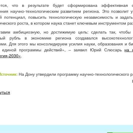
тся, что в результате будет сформирована эффективная 
ения научно-технологическим развитием региона. Это позволит у
й потенциал, повысить технологическую независимость и задать
ческого роста, в котором наука станет ключевым инструментом ра
авим амбициозную, но достижимую цель: сделать так, чтобы
тый рубль в экономике региона создавался высокотехноло
ями. Для этого мы консолидируем усилия науки, образования и би
х единой программы действий», – заявил Юрий Слюсарь
на 
егия-2030»
.
На Дону утвердили программу научно-технологического р
Источник:
уться