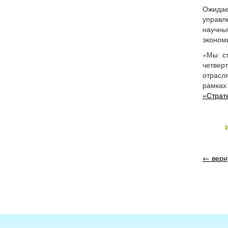
Ожидае
управл
научны
экономи
«Мы ст
четвер
отрасл
рамка
«Страт
← верн