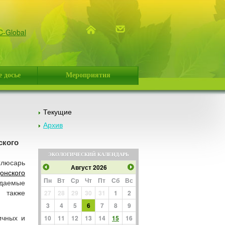
C-Global
 досье
Мероприятия
Текущие
Архив
ского
ЭКОЛОГИЧЕСКИЙ КАЛЕНДАРЬ
юсарь
Август 2026
онского
Пн
Вт
Ср
Чт
Пт
Сб
Вс
идаемые
а также
27
28
29
30
31
1
2
3
4
5
6
7
8
9
ичных и
10
11
12
13
14
15
16